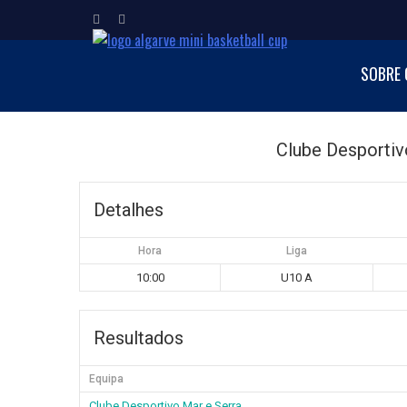
ALGARVE MI
SOBRE 
Torneio Internacion
Clube Desportiv
Detalhes
Hora
Liga
10:00
U10 A
Resultados
Equipa
Clube Desportivo Mar e Serra