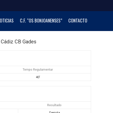
OTICIAS
C.F. “OS BONJOANENSES”
CONTACTO
Cádiz CB Gades
Tempo Regulamentar
40'
Resultado
Derrota