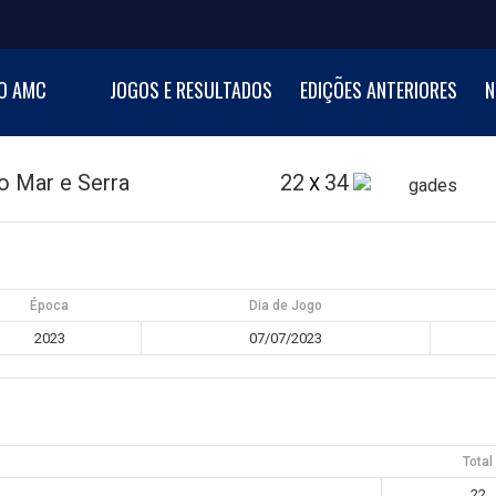
NI BASKETBALL CUP
O AMC
JOGOS E RESULTADOS
EDIÇÕES ANTERIORES
N
al de Minibasquetebol
o Mar e Serra
22
34
X
Época
Dia de Jogo
2023
07/07/2023
Total
22