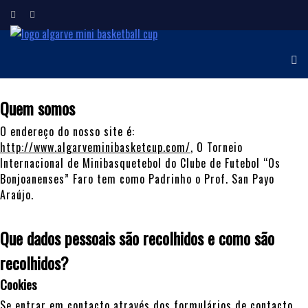
ALGARVE MINI
Torneio Internacional de
Minibasquetebol
BASKETBALL CUP
Quem somos
O endereço do nosso site é:
http://www.algarveminibasketcup.com/
, O Torneio
Internacional de Minibasquetebol do Clube de Futebol “Os
Bonjoanenses” Faro tem como Padrinho o Prof. San Payo
Araújo.
Que dados pessoais são recolhidos e como são
recolhidos?
Cookies
Se entrar em contacto através dos formulários de contacto