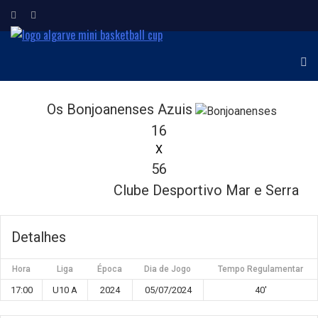
ALGARVE MINI
Torneio Internacional de
Minibasquetebol
BASKETBALL CUP
Os Bonjoanenses Azuis
16
X
56
Clube Desportivo Mar e Serra
Detalhes
Hora
Liga
Época
Dia de Jogo
Tempo Regulamentar
17:00
U10 A
2024
05/07/2024
40'