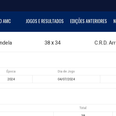
NI BASKETBALL CUP
O AMC
JOGOS E RESULTADOS
EDIÇÕES ANTERIORES
N
al de Minibasquetebol
ondela
38
34
C.R.D. Ar
X
Época
Dia de Jogo
2024
04/07/2024
Total
38