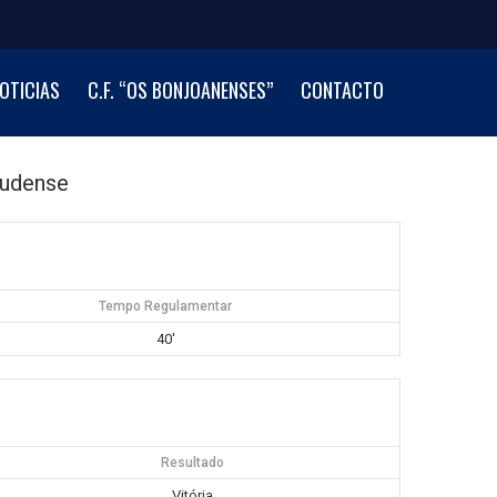
OTICIAS
C.F. “OS BONJOANENSES”
CONTACTO
rudense
Tempo Regulamentar
40'
Resultado
Vitória