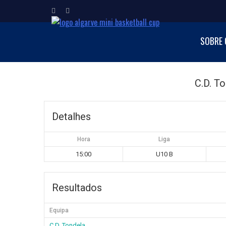
ALGARVE MI
SOBRE 
Torneio Internacion
C.D. T
Detalhes
Hora
Liga
15:00
U10 B
Resultados
Equipa
C.D. Tondela