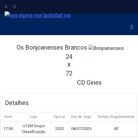
ALGARVE MINI
Torneio Internacional de
Minibasquetebol
BASKETBALL CUP
Os Bonjoanenses Brancos
24
X
72
CD Gines
Detalhes
Hora
Liga
Época
Dia de Jogo
Tempo Regulamentar
U12M Grupo
17:00
2023
08/07/2023
40'
Classificação