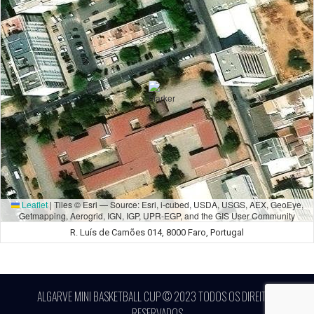
Leaflet
|
Tiles © Esri — Source: Esri, i-cubed, USDA, USGS, AEX, GeoEye,
Getmapping, Aerogrid, IGN, IGP, UPR-EGP, and the GIS User Community
R. Luís de Camões 014, 8000 Faro, Portugal
ALGARVE MINI BASKETBALL CUP © 2023 TODOS OS DIREITOS
RESERVADOS