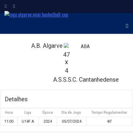
ALGARVE MINI
Torneio Internacional de
Minibasquetebol
BASKETBALL CUP
A.B. Algarve
47
X
4
A.S.S.S.C. Cantanhedense
Detalhes
Hora
Liga
Época
Dia de Jogo
Tempo Regulamentar
11:00
U14F A
2024
05/07/2024
40'