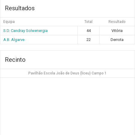
Resultados
Equipa
Total
Resultado
S.D. Candray Solwenergia
44
Vitória
A.B. Algarve
22
Derrota
Recinto
Pavilhão Escola João de Deus (liceu) Campo 1