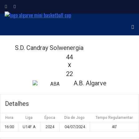
ALGARVE MINI
Torneio Internacional de
Minibasquetebol
BASKETBALL CUP
S.D. Candray Solwenergia
44
X
22
A.B. Algarve
Detalhes
Hora
Liga
Época
Dia de Jogo
Tempo Regulamentar
16:00
U14F A
2024
04/07/2024
40'