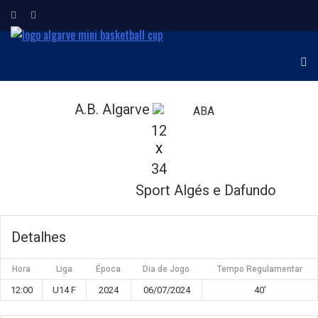
ALGARVE MINI
Torneio Internacional de
Minibasquetebol
BASKETBALL CUP
A.B. Algarve
12
X
34
Sport Algés e Dafundo
Detalhes
Hora
Liga
Época
Dia de Jogo
Tempo Regulamentar
12:00
U14 F
2024
06/07/2024
40'