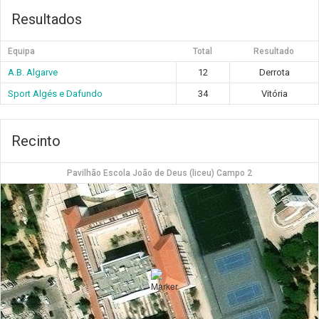
Resultados
Equipa
Total
Resultado
A.B. Algarve
12
Derrota
Sport Algés e Dafundo
34
Vitória
Recinto
Pavilhão Escola João de Deus (liceu) Campo 2