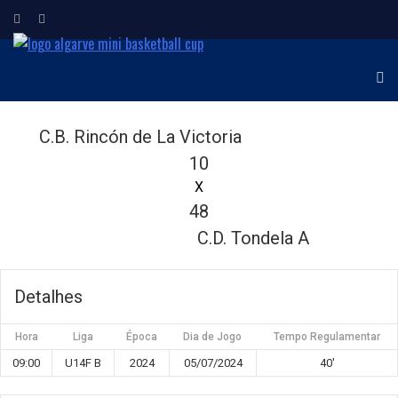
ALGARVE MINI
Torneio Internacional de
Minibasquetebol
BASKETBALL CUP
C.B. Rincón de La Victoria
10
X
48
C.D. Tondela A
Detalhes
Hora
Liga
Época
Dia de Jogo
Tempo Regulamentar
09:00
U14F B
2024
05/07/2024
40'