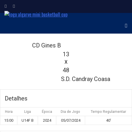
ALGARVE MINI
Torneio Internacional de
Minibasquetebol
BASKETBALL CUP
CD Gines B
13
X
48
S.D. Candray Coasa
Detalhes
Hora
Liga
Época
Dia de Jogo
Tempo Regulamentar
15:00
U14F B
2024
05/07/2024
40'