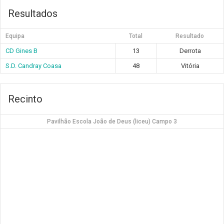
Resultados
Equipa
Total
Resultado
CD Gines B
13
Derrota
S.D. Candray Coasa
48
Vitória
Recinto
Pavilhão Escola João de Deus (liceu) Campo 3