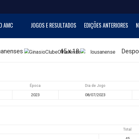
NI BASKETBALL CUP
O AMC
JOGOS E RESULTADOS
EDIÇÕES ANTERIORES
N
al de Minibasquetebol
hanenses
45
18
Despo
X
Época
Dia de Jogo
2023
08/07/2023
Total
45