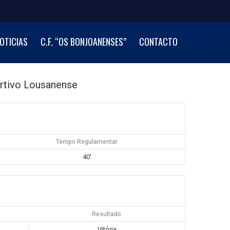
OTICIAS
C.F. “OS BONJOANENSES”
CONTACTO
rtivo Lousanense
Tempo Regulamentar
40'
Resultado
Vitória