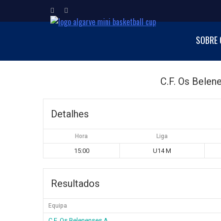
ALGARVE MI
SOBRE 
Torneio Internacion
C.F. Os Belen
Detalhes
Hora
Liga
15:00
U14 M
Resultados
Equipa
C.F. Os Belenenses A