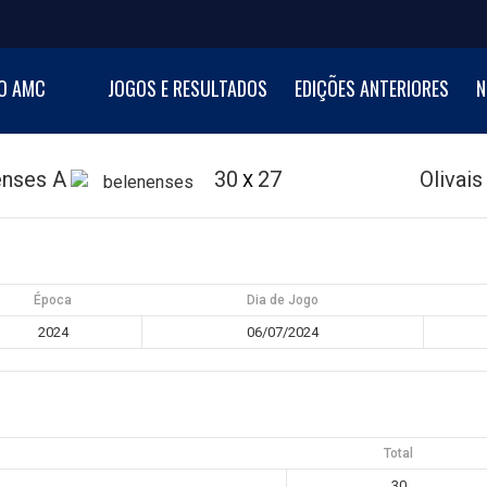
NI BASKETBALL CUP
O AMC
JOGOS E RESULTADOS
EDIÇÕES ANTERIORES
N
al de Minibasquetebol
enses A
30
27
Olivais
X
Época
Dia de Jogo
2024
06/07/2024
Total
30