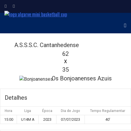
ALGARVE MINI
Torneio Internacional de
Minibasquetebol
BASKETBALL CUP
A.S.S.S.C. Cantanhedense
62
X
35
Os Bonjoanenses Azuis
Detalhes
Hora
Liga
Época
Dia de Jogo
Tempo Regulamentar
15:00
U14M A
2023
07/07/2023
40'