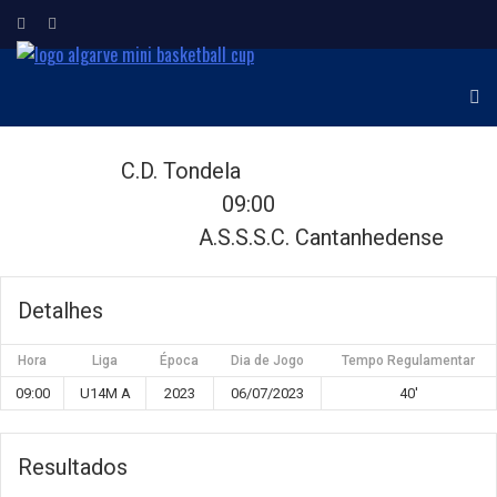
ALGARVE MINI
Torneio Internacional de
Minibasquetebol
BASKETBALL CUP
C.D. Tondela
09:00
A.S.S.S.C. Cantanhedense
Detalhes
Hora
Liga
Época
Dia de Jogo
Tempo Regulamentar
09:00
U14M A
2023
06/07/2023
40'
Resultados