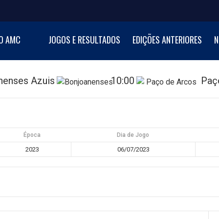
NI BASKETBALL CUP
O AMC
JOGOS E RESULTADOS
EDIÇÕES ANTERIORES
N
al de Minibasquetebol
nenses Azuis
10:00
Paç
Época
Dia de Jogo
2023
06/07/2023