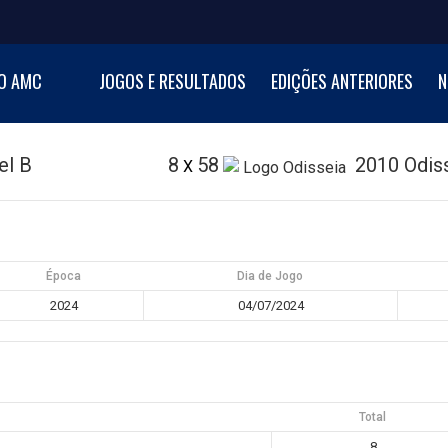
NI BASKETBALL CUP
O AMC
JOGOS E RESULTADOS
EDIÇÕES ANTERIORES
N
al de Minibasquetebol
el B
8
58
2010 Odis
X
Época
Dia de Jogo
2024
04/07/2024
Total
8