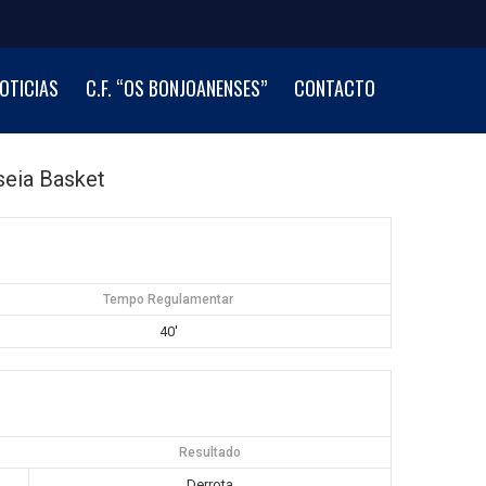
OTICIAS
C.F. “OS BONJOANENSES”
CONTACTO
seia Basket
Tempo Regulamentar
40'
Resultado
Derrota