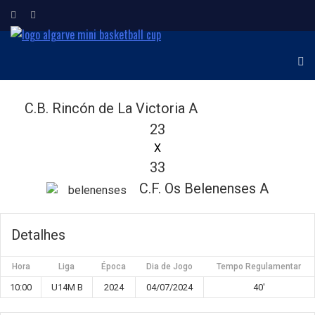
ALGARVE MINI
Torneio Internacional de
Minibasquetebol
BASKETBALL CUP
C.B. Rincón de La Victoria A
23
X
33
C.F. Os Belenenses A
Detalhes
Hora
Liga
Época
Dia de Jogo
Tempo Regulamentar
10:00
U14M B
2024
04/07/2024
40'