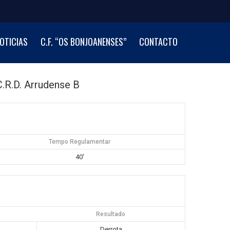
OTICIAS
C.F. “OS BONJOANENSES”
CONTACTO
C.R.D. Arrudense B
Tempo Regulamentar
40'
Resultado
Derrota