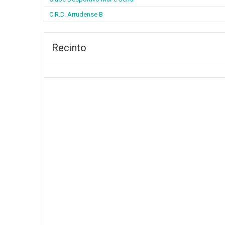
C.R.D. Arrudense B
Recinto