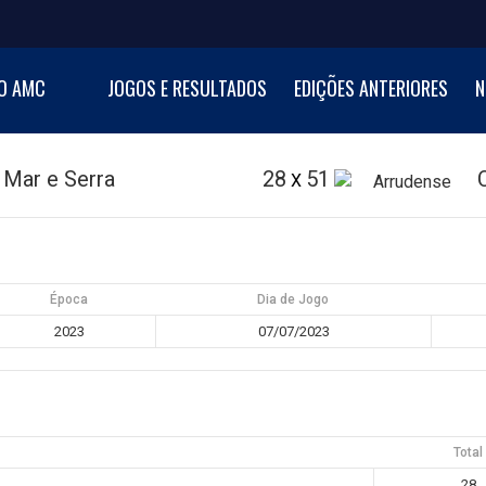
NI BASKETBALL CUP
O AMC
JOGOS E RESULTADOS
EDIÇÕES ANTERIORES
N
al de Minibasquetebol
 Mar e Serra
28
51
X
Época
Dia de Jogo
2023
07/07/2023
Total
28