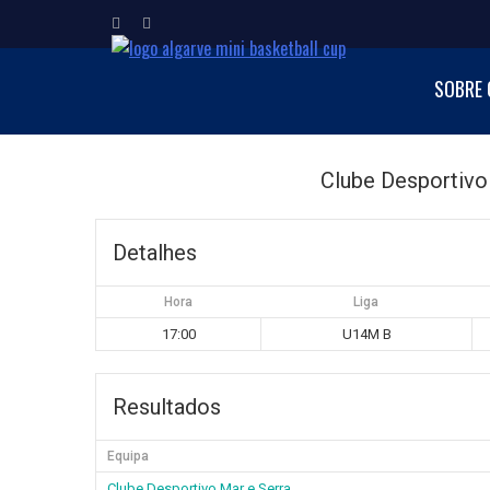
ALGARVE MI
SOBRE 
Torneio Internacion
Clube Desportivo
Detalhes
Hora
Liga
17:00
U14M B
Resultados
Equipa
Clube Desportivo Mar e Serra