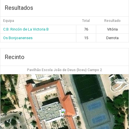
Resultados
Equipa
Total
Resultado
C.B. Rincón de La Victoria B
76
Vitória
Os Bonjoanenses
15
Derrota
Recinto
Pavilhão Escola João de Deus (liceu) Campo 2