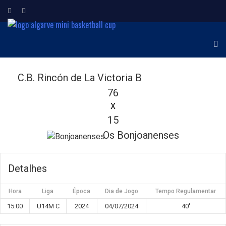
ALGARVE MINI
Torneio Internacional de
Minibasquetebol
BASKETBALL CUP
C.B. Rincón de La Victoria B
76
X
15
Os Bonjoanenses
Detalhes
Hora
Liga
Época
Dia de Jogo
Tempo Regulamentar
15:00
U14M C
2024
04/07/2024
40'