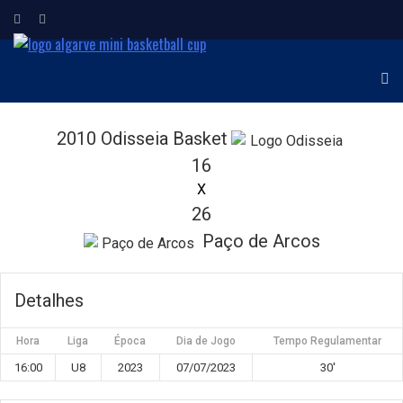
ALGARVE MINI
Torneio Internacional de
Minibasquetebol
BASKETBALL CUP
2010 Odisseia Basket
16
X
26
Paço de Arcos
Detalhes
Hora
Liga
Época
Dia de Jogo
Tempo Regulamentar
16:00
U8
2023
07/07/2023
30'