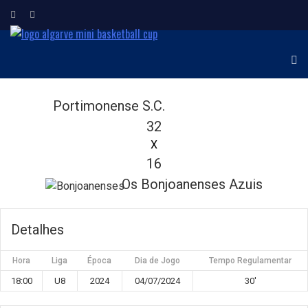
ALGARVE MINI
Torneio Internacional de
Minibasquetebol
BASKETBALL CUP
Portimonense S.C.
32
X
16
Os Bonjoanenses Azuis
Detalhes
Hora
Liga
Época
Dia de Jogo
Tempo Regulamentar
18:00
U8
2024
04/07/2024
30'