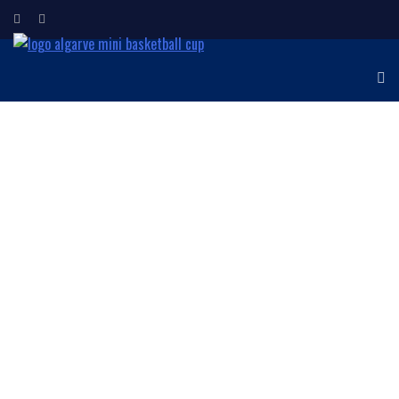
ALGARVE MINI
Torneio Internacional de
Minibasquetebol
BASKETBALL CUP