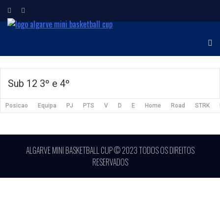
ALGARVE MINI
Torneio Internacional de
Minibasquetebol
BASKETBALL CUP
Sub 12 3º e 4º
Posicao
Equipa
PJ
PTS
V
D
E
Home
Road
STRK
ALGARVE MINI BASKETBALL CUP © 2023 TODOS OS DIREITOS
RESERVADOS