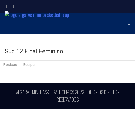
ALGARVE MINI
Torneio Internacional de
Minibasquetebol
BASKETBALL CUP
Sub 12 Final Feminino
Posicao
Equipa
ALGARVE MINI BASKETBALL CUP © 2023 TODOS OS DIREITOS
RESERVADOS