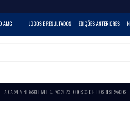
NI BASKETBALL CUP
O AMC
JOGOS E RESULTADOS
EDIÇÕES ANTERIORES
N
al de Minibasquetebol
ALGARVE MINI BASKETBALL CUP © 2023 TODOS OS DIREITOS RESERVADOS