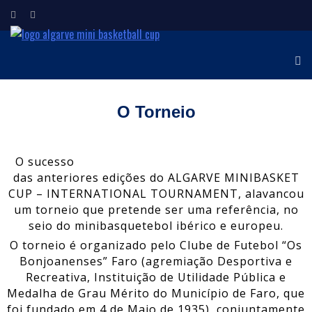
ALGARVE MINI
Torneio Internacional de
Minibasquetebol
BASKETBALL CUP
O Torneio
O sucesso
das anteriores edições do ALGARVE MINIBASKET
CUP – INTERNATIONAL TOURNAMENT, alavancou
um torneio que pretende ser uma referência, no
seio do minibasquetebol ibérico e europeu.
O torneio é organizado pelo Clube de Futebol “Os
Bonjoanenses” Faro (agremiação Desportiva e
Recreativa, Instituição de Utilidade Pública e
Medalha de Grau Mérito do Município de Faro, que
foi fundado em 4 de Maio de 1935), conjuntamente