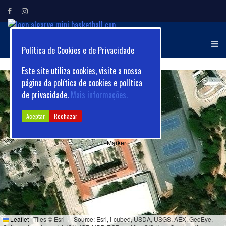
ALGARVE MINI
Torneio Internacional de
Minibasquetebol
BASKETBALL CUP
Política de Cookies e de Privacidade
Este site utiliza cookies, visite a nossa
página da política de cookies e política
de privacidade.
Mais informações.
Aceptar
Rechazar
Leaflet
|
Tiles © Esri — Source: Esri, i-cubed, USDA, USGS, AEX, GeoEye,