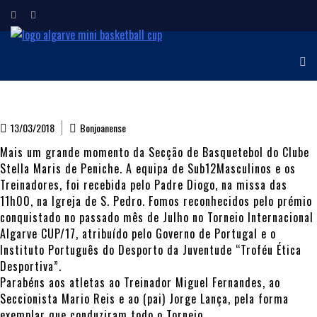
ALGARVE MINI
Torneio Internacional de
Minibasquetebol
BASKETBALL CUP
13/03/2018
Bonjoanense
Mais um grande momento da Secção de Basquetebol do Clube
Stella Maris de Peniche. A equipa de Sub12Masculinos e os
Treinadores, foi recebida pelo Padre Diogo, n
a missa das
11h00, na Igreja de S. Pedro. Fomos reconhecidos pelo prémio
conquistado no passado mês de Julho no Torneio Internacional
Algarve CUP/17, atribuído pelo Governo de Portugal e o
Instituto Português do Desporto da Juventude “Troféu Ética
Desportiva”.
Parabéns aos atletas ao Treinador Miguel Fernandes, ao
Seccionista Mario Reis e ao (pai) Jorge Lança, pela forma
exemplar que conduziram todo o Torneio.