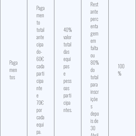
Rest
Paga
ante
men
perc
to
enta
total
40%
gem
ante
valor
em
cipa
total
falta
do-
das
ou
60€
equi
Paga
80%
cada
pas
100
men
do
parti
e
%
tos
total
cipa
pess
para
nte
oas
inscr
e
parti
içõe
70€
cipa
s
por
ntes.
depo
cada
is de
equi
30
pa.
Abril.