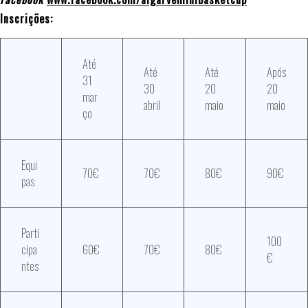
Inscrições:
Até
Até
Até
Após
31
30
20
20
mar
abril
maio
maio
ço
Equi
70€
70€
80€
90€
pas
Parti
100
cipa
60€
70€
80€
€
ntes