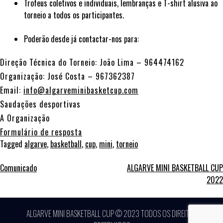
Trofeus coletivos e individuais, lembranças e T-shirt alusiva ao
torneio a todos os participantes.
Poderão desde já contactar-nos para:
Direção Técnica do Torneio: João Lima – 964474162
Organização: José Costa – 967362387
Email:
info@algarveminibasketcup.com
Saudações desportivas
A Organização
Formulário de resposta
Tagged
algarve
,
basketball
,
cup
,
mini
,
torneio
Comunicado
ALGARVE MINI BASKETBALL CUP
2022
ALGARVE MINI BASKETBALL CUP © 2023 TODOS OS DIREITOS