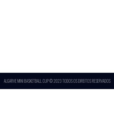
ALGARVE MINI BASKETBALL CUP © 2023 TODOS OS DIREITOS RESERVADOS