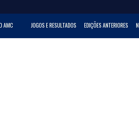
NI BASKETBALL CUP
O AMC
JOGOS E RESULTADOS
EDIÇÕES ANTERIORES
N
al de Minibasquetebol